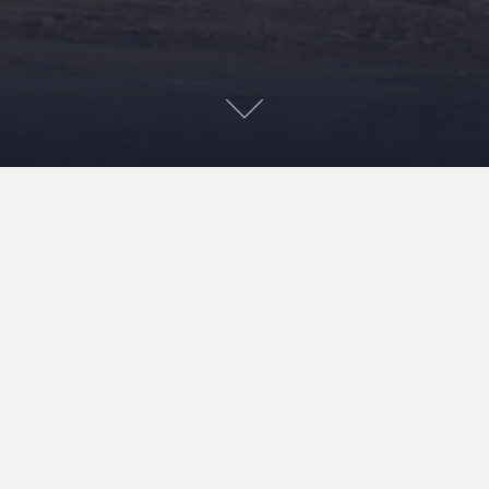
Zweeds ‘bos’? Of
eindeloze