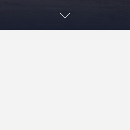
Iedereen wil het bos
3 november 2022
Klaartje
Articles
,
BIASED
BIOMASS
,
Zweden
De houtprijzen zijn hoog en dat zullen ze nog wil even
blijven: iedereen wil het bos, liefst nu, en ook nog