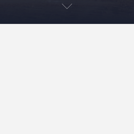
Zambia en Angola: valse
beloftes en misinformatie
5 juni 2004
Klaartje
Articles
In het Zambiaanse vluchtelingenkamp werd Angola
beschreven als het paradijselijke moederland. De