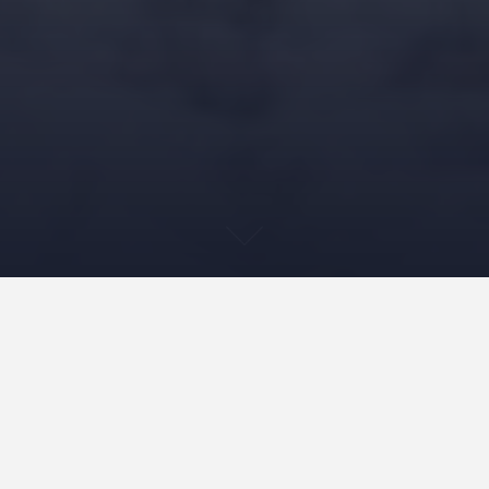
Om duurzaam te kunnen bouwen, heb je duurzaam hout nodig.
De markt vertrouwt daarop door te kiezen voor hout met het
FSC-keurmerk. Maar het keurmerk worstelt met
geloofwaardigheid, ook in Zweden. Het keurmerk garandeert
niet dat de biodiversiteit in stand blijft, noch dat rechten van de
lokale Sami gerespecteerd worden. Greenpeace keert zich tegen